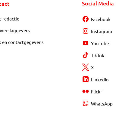
Social Media
tact
e redactie
Facebook
overslaggevers
Instagram
s en contactgegevens
YouTube
TikTok
X
LinkedIn
Flickr
WhatsApp