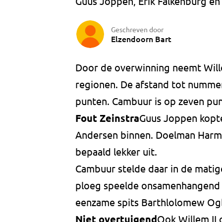
Guus Joppen, Erik Falkenburg en
Geschreven door
Elzendoorn Bart
Door de overwinning neemt Will
regionen. De afstand tot nummer 
punten. Cambuur is op zeven pun
Fout Zeinstra
Guus Joppen kopte 
Andersen binnen. Doelman Harm Z
bepaald lekker uit.
Cambuur stelde daar in de matige
ploeg speelde onsamenhangend vo
eenzame spits Barthlolomew Ogb
Niet overtuigend
Ook Willem II 