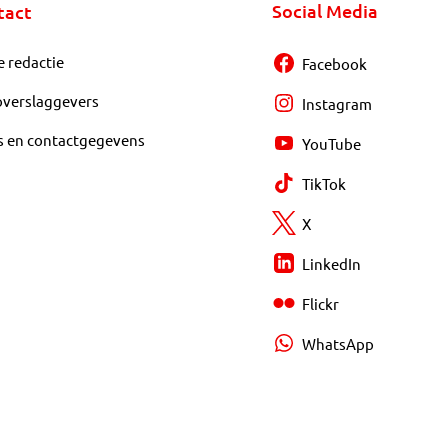
Social Media
tact
e redactie
Facebook
overslaggevers
Instagram
s en contactgegevens
YouTube
TikTok
X
LinkedIn
Flickr
WhatsApp