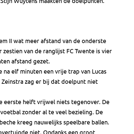
 Stijn Wuytens maakten de doelpunten.
em II wat meer afstand van de onderste
zestien van de ranglijst FC Twente is vier
ten afstand gezet.
na elf minuten een vrije trap van Lucas
einstra zag er bij dat doelpunt niet
 eerste helft vrijwel niets tegenover. De
etbal zonder al te veel bezieling. De
eche kreeg nauwelijks speelbare ballen.
overtuigde niet. Ondanks een groot