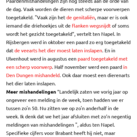
Paardenmishandelingen zijn nog steeds aan de orde van
de dag. Vaak worden de dieren met scherpe voorwerpen
toegetakeld. "Vaak zijn het
de genitaliën
, maar er is ook
iemand die driehoekjes uit de
flanken wegsnijdt
of soms
wordt het gezicht toegetakeld”, vertelt ten Napel. In
Rijsbergen werd in oktober een paard zo erg toegetakeld
dat
de veearts het dier moest laten inslapen
. En in
Ulvenhout werd in augustus een
paard toegetakeld met
een scherp voorwerp
. Half november werd een paard
in
Den Dungen mishandeld
. Ook daar moest een dierenarts
het dier laten inslapen.
Meer mishandelingen
“Landelijk zaten we vorig jaar op
ongeveer een melding in de week, toen hadden we er
tussen zo'n 50. Nu zitten we op zo'n anderhalf in de
week. Ik denk dat we het jaar afsluiten met zo’n negentig
meldingen van mishandelingen ", aldus ten Napel.
Specifieke cijfers voor Brabant heeft hij niet, maar