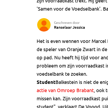
zijn voorraadkast trekt. Hij geef
'Samen voor de Voedselbank'. Balk
Geschreven door
Ranselaar Jessica
Het is even wennen voor Marcel Ba
de speler van Oranje Zwart in de
op pad. Nu heeft hij tijd voor a
probleem om zijn voorraadkast in
voedselbank te zoeken.
Student
Balkestein is niet de e
actie van Omroep Brabant
, ook 
missen kan. Zijn voorraadkast puil
student", verklaart De Voogd. Ui