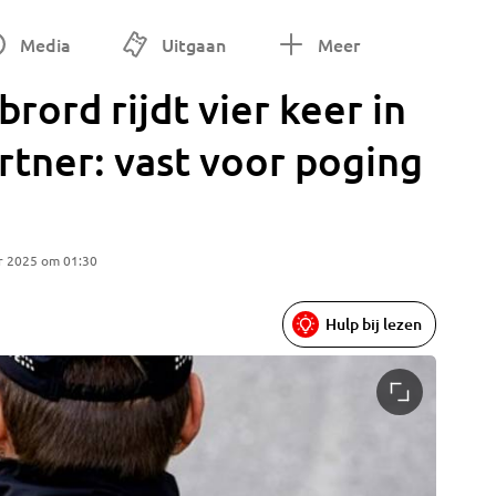
Media
Uitgaan
Meer
brord rijdt vier keer in
rtner: vast voor poging
r 2025 om 01:30
Hulp bij lezen
Archieff