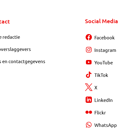
Social Media
tact
e redactie
Facebook
overslaggevers
Instagram
s en contactgegevens
YouTube
TikTok
X
LinkedIn
Flickr
WhatsApp