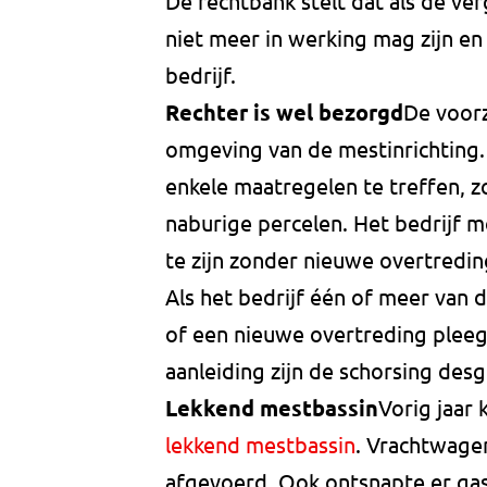
De rechtbank stelt dat als de ve
niet meer in werking mag zijn e
bedrijf.
Rechter is wel bezorgd
De voorz
omgeving van de mestinrichting.
enkele maatregelen te treffen, 
naburige percelen. Het bedrijf mo
te zijn zonder nieuwe overtredi
Als het bedrijf één of meer van
of een nieuwe overtreding pleeg
aanleiding zijn de schorsing des
Lekkend mestbassin
Vorig jaar
lekkend mestbassin
. Vrachtwage
afgevoerd. Ook ontsnapte er gas