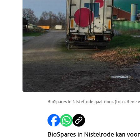
BioSpares in Nistelrode gaat door. (foto: Rene 
BioSpares in Nistelrode kan voor