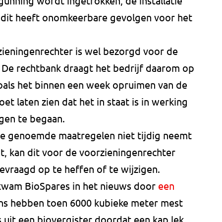
rgunning wordt ingetrokken, de installatie
n dit heeft onomkeerbare gevolgen voor het
ieningenrechter is wel bezorgd voor de
 De rechtbank draagt het bedrijf daarom op
zoals het binnen een week opruimen van de
et laten zien dat het in staat is in werking
ngen te begaan.
 de genoemde maatregelen niet tijdig neemt
t, kan dit voor de voorzieningenrechter
gevraagd op te heffen of te wijzigen.
 kwam BioSpares in het nieuws door
een
ns hebben toen 6000 kubieke meter mest
 uit een biovergister doordat een kap lek