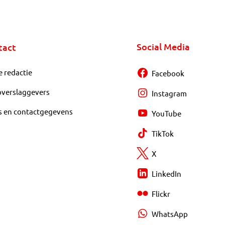
Social Media
tact
e redactie
Facebook
overslaggevers
Instagram
s en contactgegevens
YouTube
TikTok
X
LinkedIn
Flickr
WhatsApp