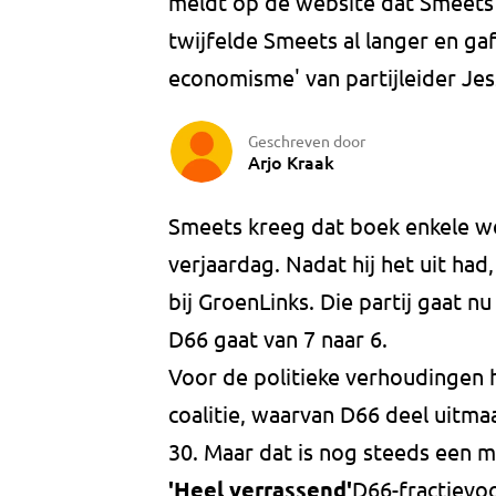
meldt op de website dat Smeets z
twijfelde Smeets al langer en ga
economisme' van partijleider Jes
Geschreven door
Arjo Kraak
Smeets kreeg dat boek enkele we
verjaardag. Nadat hij het uit had
bij GroenLinks. Die partij gaat nu
D66 gaat van 7 naar 6.
Voor de politieke verhoudingen 
coalitie, waarvan D66 deel uitmaak
30. Maar dat is nog steeds een 
'Heel verrassend'
D66-fractievoo