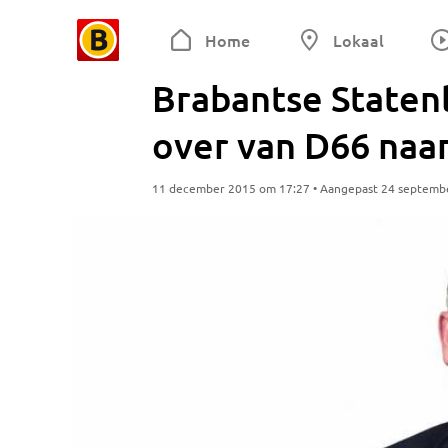
Home
Lokaal
Brabantse Statenl
over van D66 naa
11 december 2015 om 17:27 • Aangepast 24 septemb