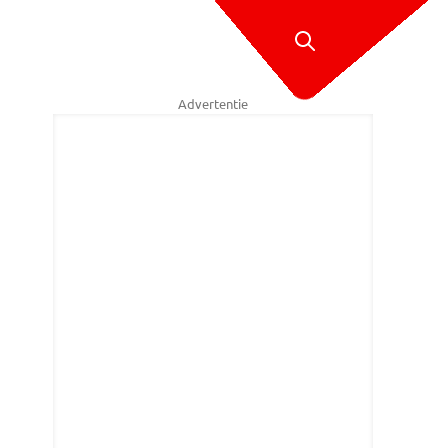
Advertentie
producten: het past maar net in het busje.