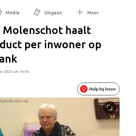
Media
Uitgaan
Meer
', Molenschot haalt
duct per inwoner op
bank
er 2025 om 16:16
Hulp bij lezen
0 producten op.
Zo veel 