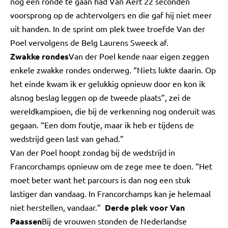
nog één ronde te gaan had Van Aert 22 seconden
voorsprong op de achtervolgers en die gaf hij niet meer
uit handen. In de sprint om plek twee troefde Van der
Poel vervolgens de Belg Laurens Sweeck af.
Zwakke rondes
Van der Poel kende naar eigen zeggen
enkele zwakke rondes onderweg. “Niets lukte daarin. Op
het einde kwam ik er gelukkig opnieuw door en kon ik
alsnog beslag leggen op de tweede plaats”, zei de
wereldkampioen, die bij de verkenning nog onderuit was
gegaan. “Een dom foutje, maar ik heb er tijdens de
wedstrijd geen last van gehad.”
Van der Poel hoopt zondag bij de wedstrijd in
Francorchamps opnieuw om de zege mee te doen. “Het
moet beter want het parcours is dan nog een stuk
lastiger dan vandaag. In Francorchamps kan je helemaal
niet herstellen, vandaar.”
Derde plek voor Van
Paassen
Bij de vrouwen stonden de Nederlandse