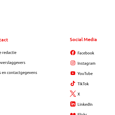
Social Media
tact
e redactie
Facebook
overslaggevers
Instagram
s en contactgegevens
YouTube
TikTok
X
LinkedIn
Flickr