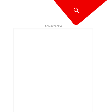
Advertentie
ners van de Kronehof wachten op donateurs. Links mevrouw Herps.