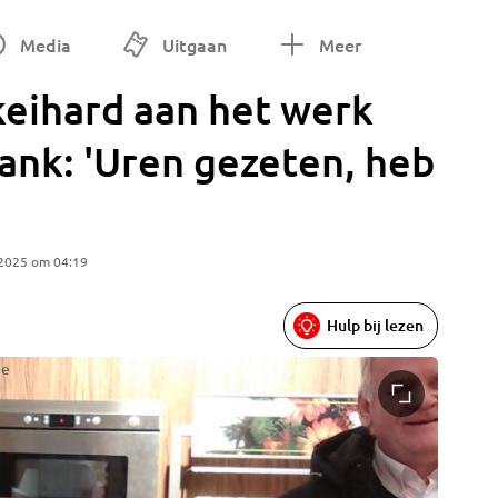
Media
Uitgaan
Meer
keihard aan het werk
ank: 'Uren gezeten, heb
 2025 om 04:19
Hulp bij lezen
ie
De bewo