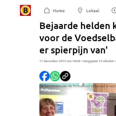
Home
Lokaal
Bejaarde helden 
voor de Voedselb
er spierpijn van'
17 december 2015 om 18:09 • Aangepast 15 oktober
De bewoners van de Kronehoef Woensel in act