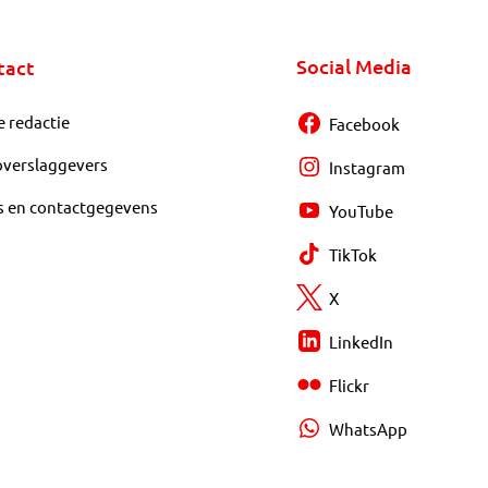
Social Media
tact
e redactie
Facebook
overslaggevers
Instagram
s en contactgegevens
YouTube
TikTok
X
LinkedIn
Flickr
WhatsApp