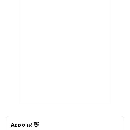
App ons!
👋