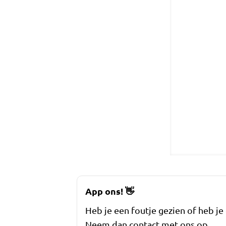
App ons!
👋
Heb je een foutje gezien of heb je
Neem dan contact met ons op.