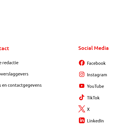
Social Media
tact
e redactie
Facebook
overslaggevers
Instagram
s en contactgegevens
YouTube
TikTok
X
LinkedIn