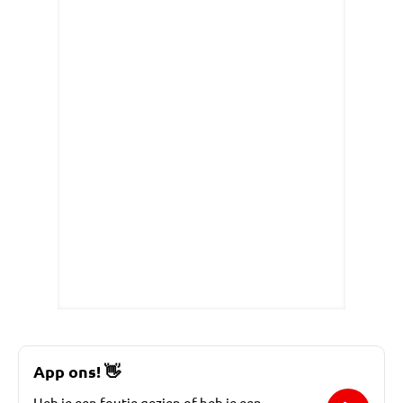
App ons!
👋
Heb je een foutje gezien of heb je een