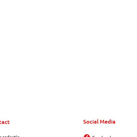
Social Media
tact
e redactie