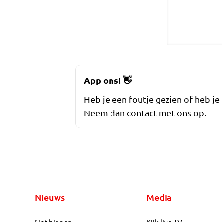
App ons!
👋
Heb je een foutje gezien of heb je
Neem dan contact met ons op.
Nieuws
Media
Net binnen
Kijk live TV