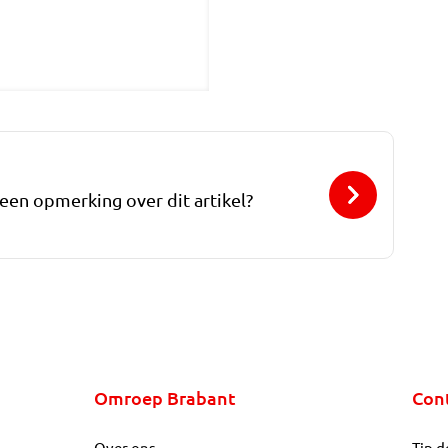
 een opmerking over dit artikel?
Omroep Brabant
Con
Over ons
Tip d