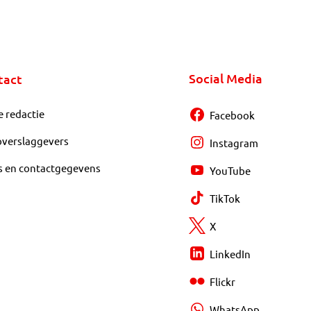
Social Media
tact
e redactie
Facebook
overslaggevers
Instagram
s en contactgegevens
YouTube
TikTok
X
LinkedIn
Flickr
WhatsApp