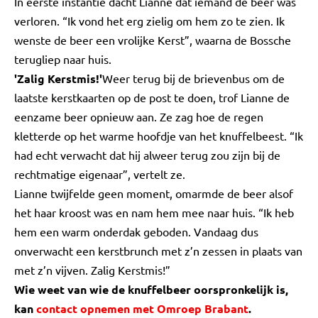
In eerste instantie dacht Lianne dat iemand de beer was
verloren. “Ik vond het erg zielig om hem zo te zien. Ik
wenste de beer een vrolijke Kerst”, waarna de Bossche
terugliep naar huis.
'Zalig Kerstmis!'
Weer terug bij de brievenbus om de
laatste kerstkaarten op de post te doen, trof Lianne de
eenzame beer opnieuw aan. Ze zag hoe de regen
kletterde op het warme hoofdje van het knuffelbeest. “Ik
had echt verwacht dat hij alweer terug zou zijn bij de
rechtmatige eigenaar”, vertelt ze.
Lianne twijfelde geen moment, omarmde de beer alsof
het haar kroost was en nam hem mee naar huis. “Ik heb
hem een warm onderdak geboden. Vandaag dus
onverwacht een kerstbrunch met z’n zessen in plaats van
met z’n vijven. Zalig Kerstmis!”
Wie weet van wie de knuffelbeer oorspronkelijk is,
kan
contact opnemen met Omroep Brabant
.