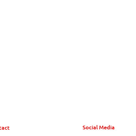
Social Media
tact