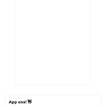
App ons!
👋