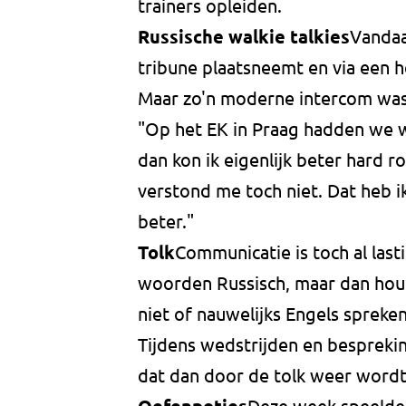
trainers opleiden.
Russische walkie talkies
Vandaa
tribune plaatsneemt en via een he
Maar zo'n moderne intercom was 
"Op het EK in Praag hadden we wa
dan kon ik eigenlijk beter hard r
verstond me toch niet. Dat heb i
beter."
Tolk
Communicatie is toch al last
woorden Russisch, maar dan houd
niet of nauwelijks Engels spreken
Tijdens wedstrijden en bespreki
dat dan door de tolk weer wordt
Deze week speelde