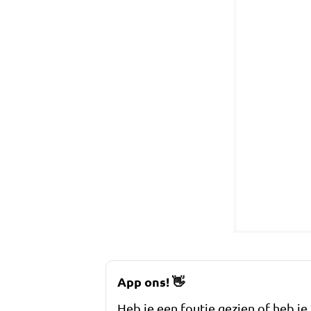
App ons!
👋
Heb je een foutje gezien of heb je