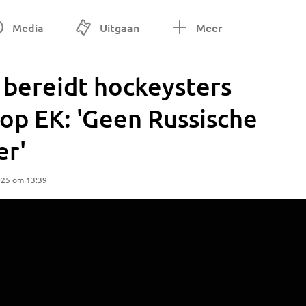
Media
Uitgaan
Meer
 bereidt hockeysters
op EK: 'Geen Russische
er'
025 om 13:39