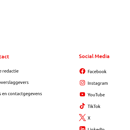
Social Media
tact
e redactie
Facebook
overslaggevers
Instagram
s en contactgegevens
YouTube
TikTok
X
LinkedIn