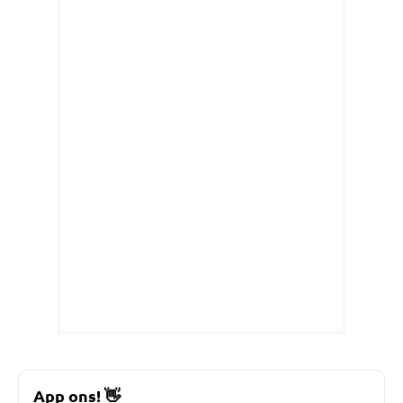
App ons!
👋