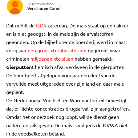
Geschreven door
Verschuren Corné
Dat meldt de
NOS
zaterdag. De mais staat op een akker
en is niet geoogst. In de mais zijn de afvalstoffen
gevonden. Op de bijbehorende boerderij werd in maart
vorig jaar
een groot xtc-laboratorium
opgerold, waar
criminelen
miljoenen xtc-pillen
hebben gemaakt.
Gierputten
Chemisch afval verdween in de gierputten.
De boer heeft afgelopen voorjaar een deel van de
vervuilde mest uitgereden over zijn land en daar mais
geplant.
De Nederlandse Voedsel- en Warenautoriteit bevestigt
dat er 'lichte concentraties drugsafval’ zijn aangetroffen.
Omdat het onderzoek nog loopt, wil de dienst geen
nadere details geven. De mais is volgens de NVWA niet
in de voedselketen beland.