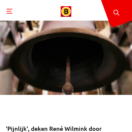
'Pijnlijk', deken René Wilmink door