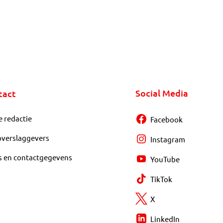
Social Media
tact
e redactie
Facebook
overslaggevers
Instagram
s en contactgegevens
YouTube
TikTok
X
LinkedIn