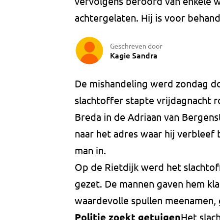
vervolgens beroofd van enkele w
achtergelaten. Hij is voor behand
Geschreven door
Kagie Sandra
De mishandeling werd zondag do
slachtoffer stapte vrijdagnacht 
Breda in de Adriaan van Bergen
naar het adres waar hij verblee
man in.
Op de Rietdijk werd het slachtof
gezet. De mannen gaven hem kla
waardevolle spullen meenamen, g
Politie zoekt getuigen
Het slac