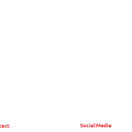
Social Media
tact