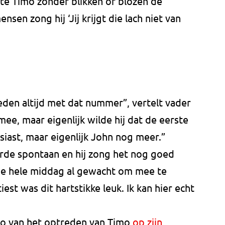
te Timo zonder blikken of blozen de
en zong hij ‘Jij krijgt die lach niet van
reden altijd met dat nummer”, vertelt vader
ee, maar eigenlijk wilde hij dat de eerste
siast, maar eigenlijk John nog meer.”
rde spontaan en hij zong het nog goed
 de hele middag al gewacht om mee te
est was dit hartstikke leuk. Ik kan hier echt
eo van het optreden van Timo
op zijn