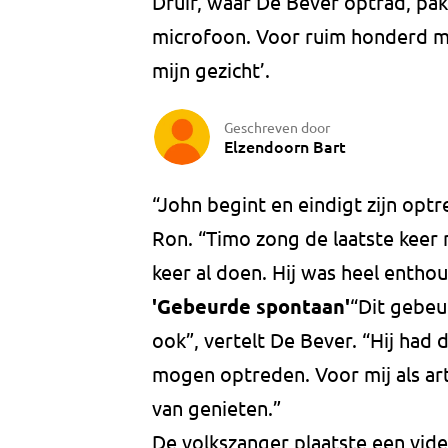
Druif, waar De Bever optrad, pak
microfoon. Voor ruim honderd mens
mijn gezicht’.
Geschreven door
Elzendoorn Bart
“John begint en eindigt zijn opt
Ron. “Timo zong de laatste keer m
keer al doen. Hij was heel enthou
'Gebeurde spontaan'
“Dit gebeu
ook”, vertelt De Bever. “Hij had
mogen optreden. Voor mij als arti
van genieten.”
De volkszanger plaatste een vid