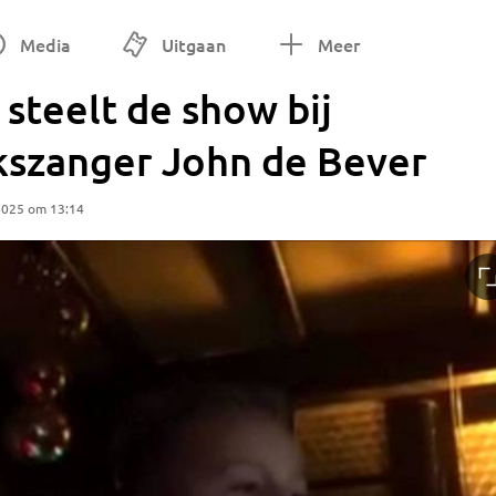
Media
Uitgaan
Meer
 steelt de show bij
kszanger John de Bever
2025 om 13:14