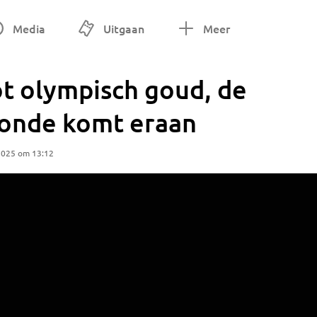
Media
Uitgaan
Meer
ot olympisch goud, de
tonde komt eraan
2025 om 13:12