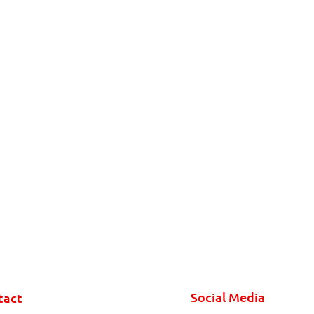
Social Media
tact