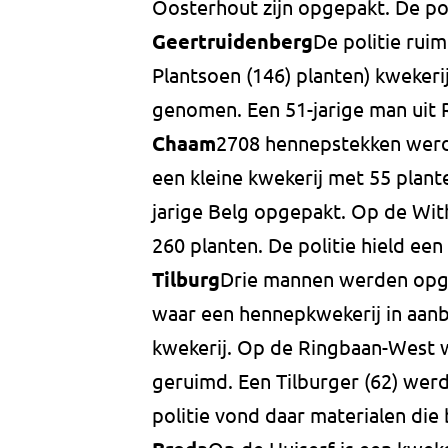
Oosterhout zijn opgepakt. De pol
Geertruidenberg
De politie rui
Plantsoen (146) planten) kwekeri
genomen. Een 51-jarige man uit
Chaam
2708 hennepstekken werd
een kleine kwekerij met 55 plant
jarige Belg opgepakt. Op de Wit
260 planten. De politie hield een
Tilburg
Drie mannen werden opge
waar een hennepkwekerij in aanb
kwekerij. Op de Ringbaan-West 
geruimd. Een Tilburger (62) wer
politie vond daar materialen die