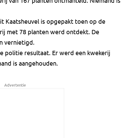
erij van 167 planten ontmanteld. Niemand is
it Kaatsheuvel is opgepakt toen op de
j met 78 planten werd ontdekt. De
n vernietigd.
politie resultaat. Er werd een kwekerij
mand is aangehouden.
Advertentie