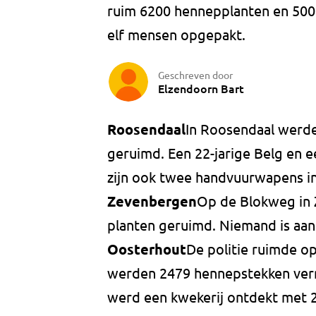
ruim 6200 hennepplanten en 5000 
elf mensen opgepakt.
Geschreven door
Elzendoorn Bart
Roosendaal
In Roosendaal werd
geruimd. Een 22-jarige Belg en e
zijn ook twee handvuurwapens i
Zevenbergen
Op de Blokweg in 
planten geruimd. Niemand is aa
Oosterhout
De politie ruimde o
werden 2479 hennepstekken verni
werd een kwekerij ontdekt met 2