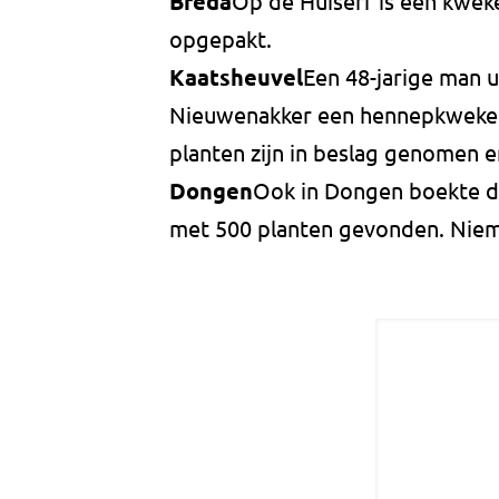
Breda
Op de Huiserf is een kwek
opgepakt.
Kaatsheuvel
Een 48-jarige man u
Nieuwenakker een hennepkwekeri
planten zijn in beslag genomen e
Dongen
Ook in Dongen boekte de 
met 500 planten gevonden. Nie