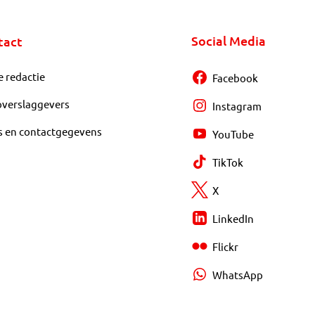
Social Media
tact
e redactie
Facebook
overslaggevers
Instagram
s en contactgegevens
YouTube
TikTok
X
LinkedIn
Flickr
WhatsApp