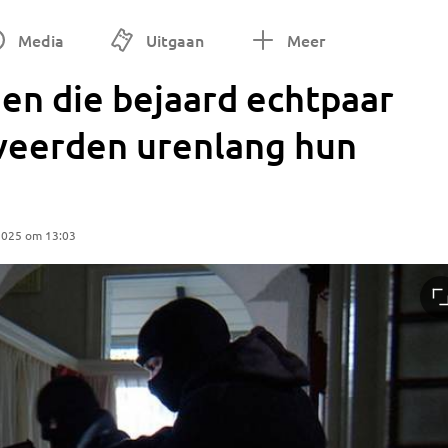
Media
Uitgaan
Meer
n die bejaard echtpaar
veerden urenlang hun
n
2025 om 13:03