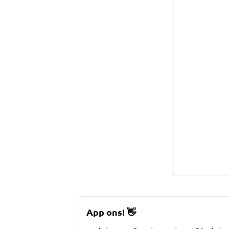
App ons!
👋