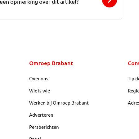
 een opmerking over dit artikel?
Omroep Brabant
Con
Over ons
Tip d
Wie is wie
Regi
Werken bij Omroep Brabant
Adre
Adverteren
Persberichten
Panel