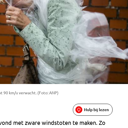
t 90 km/u verwacht. (Foto: ANP)
Hulp bij lezen
vond met zware windstoten te maken. Zo