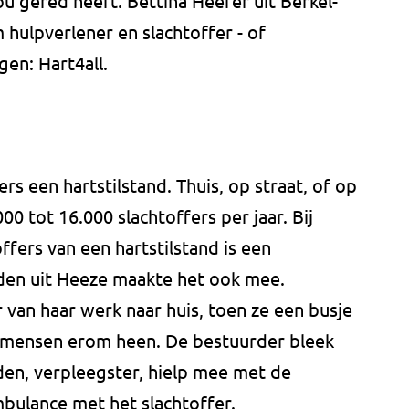
jou gered heeft. Bettina Heefer uit Berkel-
hulpverlener en slachtoffer - of
gen: Hart4all.
s een hartstilstand. Thuis, op straat, of op
000 tot 16.000 slachtoffers per jaar. Bij
ffers van een hartstilstand is een
den uit Heeze maakte het ook mee.
 van haar werk naar huis, toen ze een busje
e mensen erom heen. De bestuurder bleek
den, verpleegster, hielp mee met de
bulance met het slachtoffer.