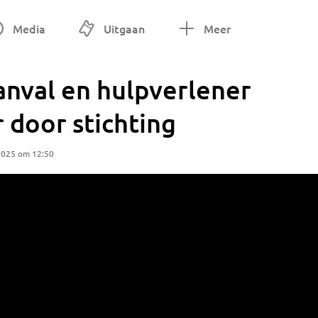
Media
Uitgaan
Meer
anval en hulpverlener
 door stichting
2025 om 12:50