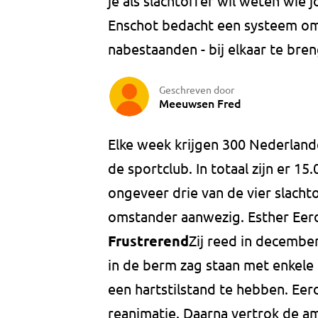
je als slachtoffer wil weten wie 
Enschot bedacht een systeem om 
nabestaanden - bij elkaar te bren
Geschreven door
Meeuwsen Fred
Elke week krijgen 300 Nederlander
de sportclub. In totaal zijn er 15.
ongeveer drie van de vier slachto
omstander aanwezig. Esther Eer
Frustrerend
Zij reed in december
in de berm zag staan met enkel
een hartstilstand te hebben. Eer
reanimatie. Daarna vertrok de am