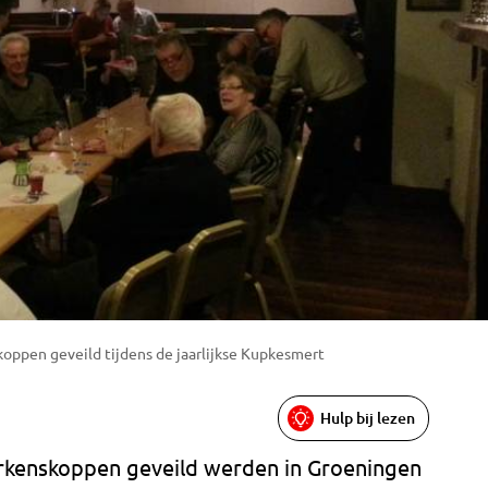
oppen geveild tijdens de jaarlijkse Kupkesmert
Hulp bij lezen
rkenskoppen geveild werden in Groeningen