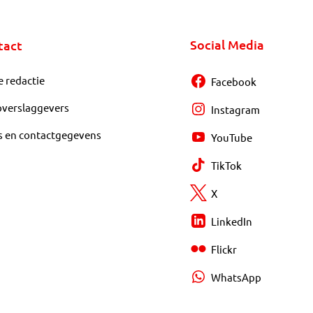
Social Media
tact
e redactie
Facebook
overslaggevers
Instagram
s en contactgegevens
YouTube
TikTok
X
LinkedIn
Flickr
WhatsApp