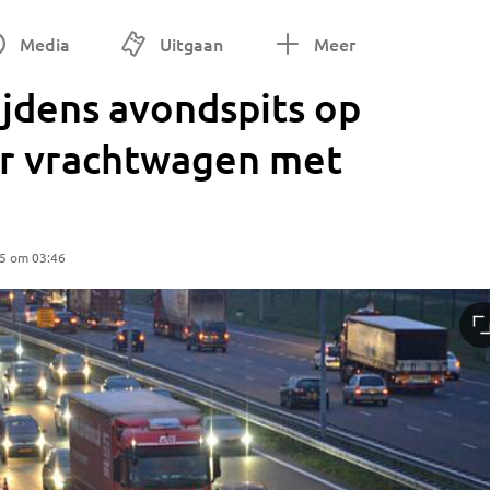
Media
Uitgaan
Meer
jdens avondspits op
or vrachtwagen met
25 om 03:46