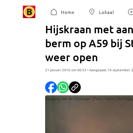
Home
Lokaal
Hijskraan met aa
berm op A59 bij S
weer open
21 januari 2016 om 06:53 • Aangepast 16 september 
Berging van de hijskraan. (Foto: Marco Verhage