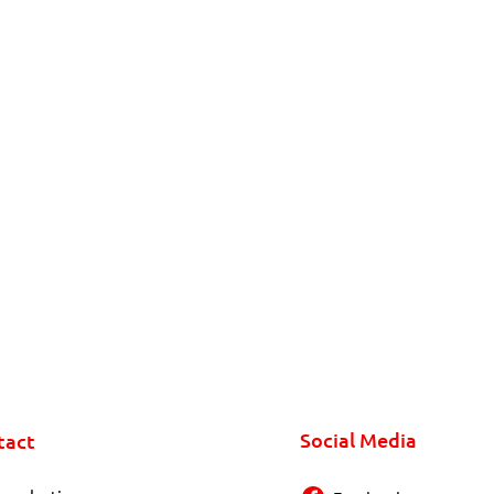
Social Media
tact