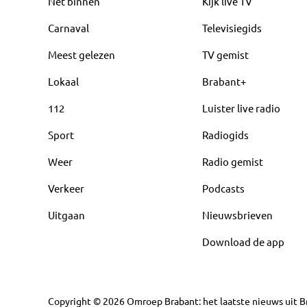
Net binnen
Kijk live TV
Carnaval
Televisiegids
Meest gelezen
TV gemist
Lokaal
Brabant+
112
Luister live radio
Sport
Radiogids
Weer
Radio gemist
Verkeer
Podcasts
Uitgaan
Nieuwsbrieven
Download de app
Copyright
©
2026
Omroep Brabant: het laatste nieuws uit Br