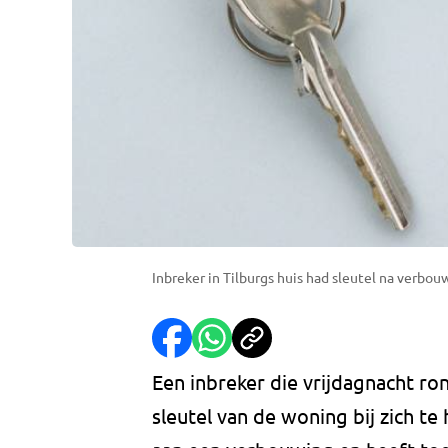
Inbreker in Tilburgs huis had sleutel na verbou
Een inbreker die vrijdagnacht ron
sleutel van de woning bij zich te