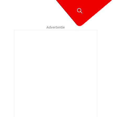
Advertentie
Water heeft een watertappunt gemaakt voor de bewoners. (Foto: Marti