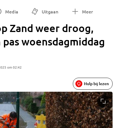
Media
Uitgaan
Meer
 op Zand weer droog,
 pas woensdagmiddag
2025 om 02:42
Hulp bij lezen
Martijn van Bijnen/FPMB)
Brabant 