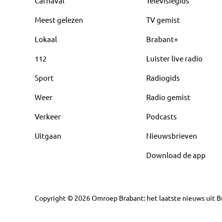
Carnaval
Televisiegids
Meest gelezen
TV gemist
Lokaal
Brabant+
112
Luister live radio
Sport
Radiogids
Weer
Radio gemist
Verkeer
Podcasts
Uitgaan
Nieuwsbrieven
Download de app
Copyright
©
2026
Omroep Brabant: het laatste nieuws uit Br