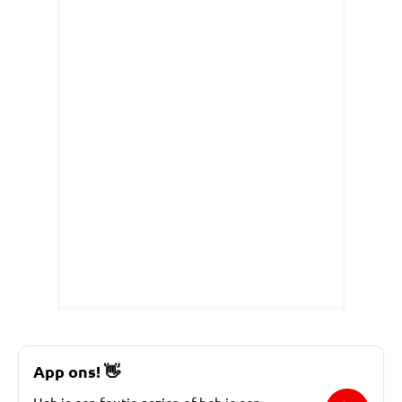
App ons!
👋