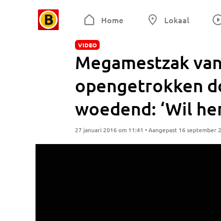
Home
Lokaal
VIDEO
Megamestzak van 
opengetrokken do
woedend: ‘Wil he
27 januari 2016 om 11:41 • Aangepast 16 september 