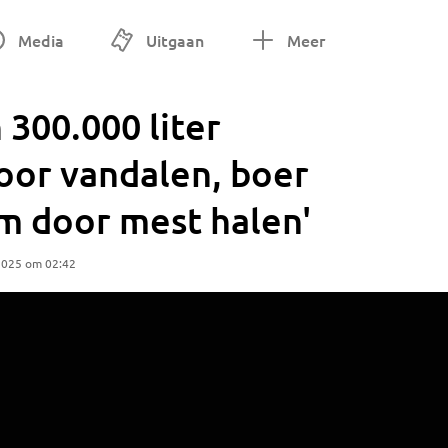
Media
Uitgaan
Meer
300.000 liter
or vandalen, boer
m door mest halen'
2025 om 02:42