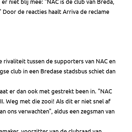
 er niet blij mee: "NAC is de club van Breda,
" Door de reacties haalt Arriva de reclame
ke rivaliteit tussen de supporters van NAC en
rgse club in een Bredase stadsbus schiet dan
aat er dan ook met gestrekt been in. "NAC
II. Weg met die zooi! Als dit er niet snel af
van ons verwachten", aldus een zegsman van
maker, voorzitter van de clubraad van