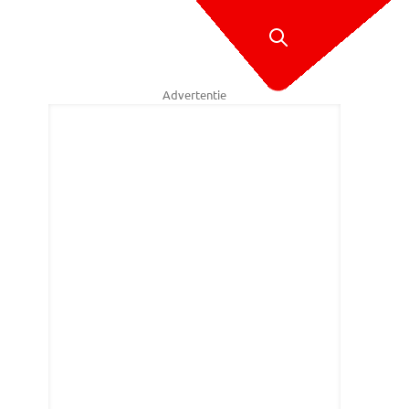
Advertentie
aar Bredase wijk Princenhage.