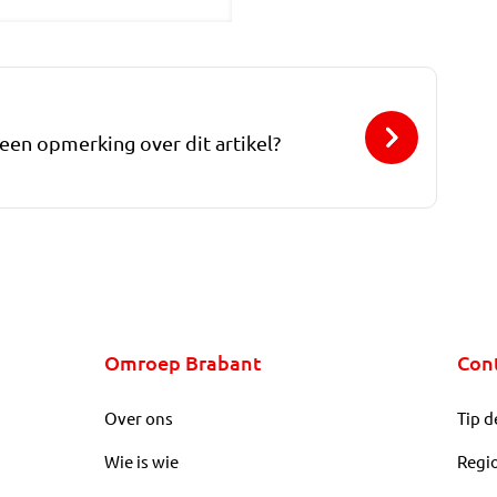
 een opmerking over dit artikel?
Omroep Brabant
Con
Over ons
Tip d
Wie is wie
Regi