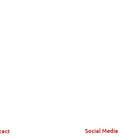
Social Media
tact