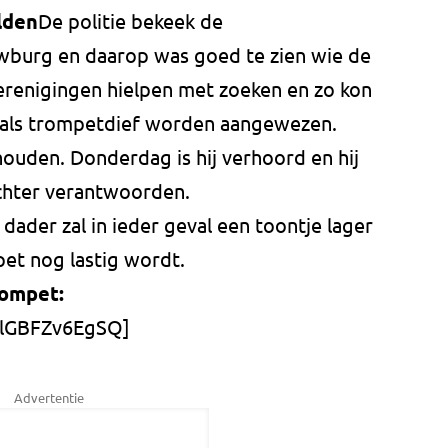
lden
De politie bekeek de
burg en daarop was goed te zien wie de
renigingen hielpen met zoeken en zo kon
t als trompetdief worden aangewezen.
uden. Donderdag is hij verhoord en hij
chter verantwoorden.
dader zal in ieder geval een toontje lager
et nog lastig wordt.
rompet:
e/lGBFZv6EgSQ]
Advertentie