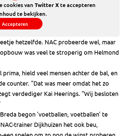
de cookies van
Twitter X
te accepteren
inhoud te bekijken.
Accepteren
beetje hetzelfde. NAC probeerde wel, maar
e opbouw was veel te stroperig om Helmond
prima, hield veel mensen achter de bal, en
 de counter. "Dat was meer omdat het zo
zegt verdediger Kai Heerings. "Wij besloten
"
 Breda begon 'voetballen, voetballen' te
NAC-trainer Dijkhuizen het ook beu,
op-een spelen om zo nog de winst proberen