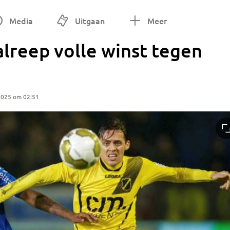
Media
Uitgaan
Meer
lreep volle winst tegen
2025 om 02:51