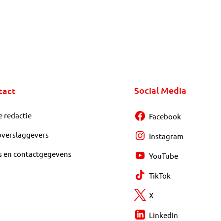
Social Media
tact
e redactie
Facebook
overslaggevers
Instagram
s en contactgegevens
YouTube
TikTok
X
LinkedIn