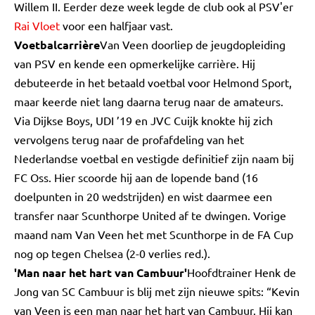
Willem II. Eerder deze week legde de club ook al PSV'er
Rai Vloet
voor een halfjaar vast.
Voetbalcarrière
Van Veen doorliep de jeugdopleiding
van PSV en kende een opmerkelijke carrière. Hij
debuteerde in het betaald voetbal voor Helmond Sport,
maar keerde niet lang daarna terug naar de amateurs.
Via Dijkse Boys, UDI ’19 en JVC Cuijk knokte hij zich
vervolgens terug naar de profafdeling van het
Nederlandse voetbal en vestigde definitief zijn naam bij
FC Oss. Hier scoorde hij aan de lopende band (16
doelpunten in 20 wedstrijden) en wist daarmee een
transfer naar Scunthorpe United af te dwingen. Vorige
maand nam Van Veen het met Scunthorpe in de FA Cup
nog op tegen Chelsea (2-0 verlies red.).
'Man naar het hart van Cambuur'
Hoofdtrainer Henk de
Jong van SC Cambuur is blij met zijn nieuwe spits: “Kevin
van Veen is een man naar het hart van Cambuur. Hij kan