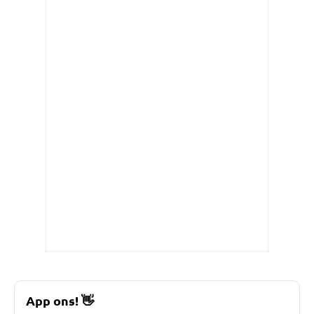
App ons!
👋