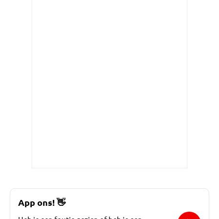
App ons!
👋