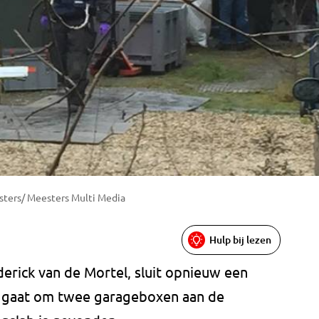
sters/ Meesters Multi Media
Hulp bij lezen
rick van de Mortel, sluit opnieuw een
t gaat om twee garageboxen aan de