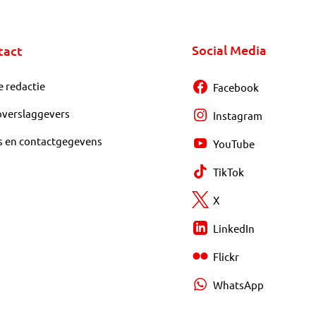
Social Media
tact
e redactie
Facebook
overslaggevers
Instagram
s en contactgegevens
YouTube
TikTok
X
LinkedIn
Flickr
WhatsApp