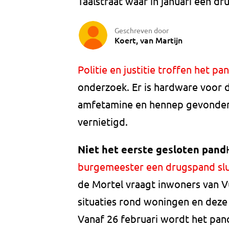
Taalstraat waar in januari een dr
Geschreven door
Koert, van Martijn
Politie en justitie troffen het pa
onderzoek. Er is hardware voor d
amfetamine en hennep gevonden
vernietigd.
Niet het eerste gesloten pand
burgemeester een drugspand slu
de Mortel vraagt inwoners van V
situaties rond woningen en deze a
Vanaf 26 februari wordt het pand