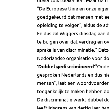
doventolk toekennen. Maar dan m
"De Europese Unie en onze eige
goedgekeurd dat mensen met een
opleiding te volgen", aldus de a
En dus zal Wiggers dinsdag aan
te buigen over dat verdrag en ov
sprake is van discriminatie." Da
Nederlandse organisatie voor do
'Dubbel gediscrimineerd'
"Onder
gesproken Nederlands en dus nie
mensen", laat een woordvoerder
toegankelijk te maken hebben do
De discriminatie werkt dubbel d
leeftijdsgrens van dertig jaar h