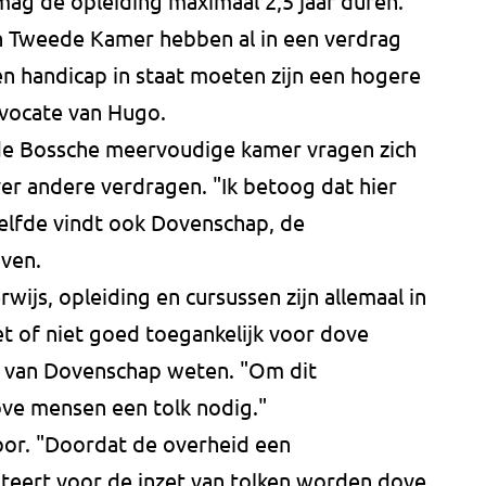
ag de opleiding maximaal 2,5 jaar duren.
n Tweede Kamer hebben al in een verdrag
 handicap in staat moeten zijn een hogere
dvocate van Hugo.
 de Bossche meervoudige kamer vragen zich
er andere verdragen. "Ik betoog dat hier
tzelfde vindt ook Dovenschap, de
ven.
wijs, opleiding en cursussen zijn allemaal in
t of niet goed toegankelijk voor dove
 van Dovenschap weten. "Om dit
ve mensen een tolk nodig."
oor. "Doordat de overheid een
anteert voor de inzet van tolken worden dove