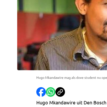
Hugo Mkandawire mag als dove student nu opeen
Hugo Mkandawire uit Den Bosch v