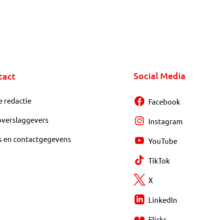
Social Media
tact
e redactie
Facebook
overslaggevers
Instagram
s en contactgegevens
YouTube
TikTok
X
LinkedIn
Flickr