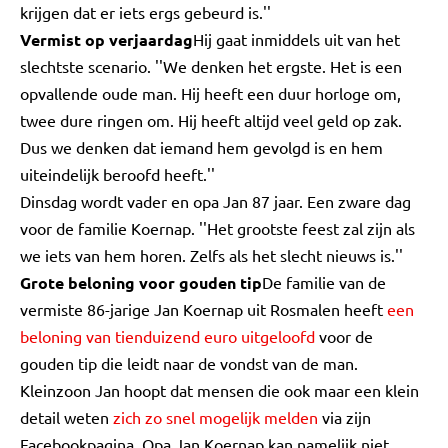
krijgen dat er iets ergs gebeurd is.''
Vermist op verjaardag
Hij gaat inmiddels uit van het
slechtste scenario. ''We denken het ergste. Het is een
opvallende oude man. Hij heeft een duur horloge om,
twee dure ringen om. Hij heeft altijd veel geld op zak.
Dus we denken dat iemand hem gevolgd is en hem
uiteindelijk beroofd heeft.''
Dinsdag wordt vader en opa Jan 87 jaar. Een zware dag
voor de familie Koernap. ''Het grootste feest zal zijn als
we iets van hem horen. Zelfs als het slecht nieuws is.''
Grote beloning voor gouden tip
De familie van de
vermiste 86-jarige Jan Koernap uit Rosmalen heeft
een
beloning van tienduizend euro uitgeloofd
voor de
gouden tip die leidt naar de vondst van de man.
Kleinzoon Jan hoopt dat mensen die ook maar een klein
detail weten
zich zo snel mogelijk melden
via zijn
Facebookpagina. Opa Jan Koernap kan namelijk niet