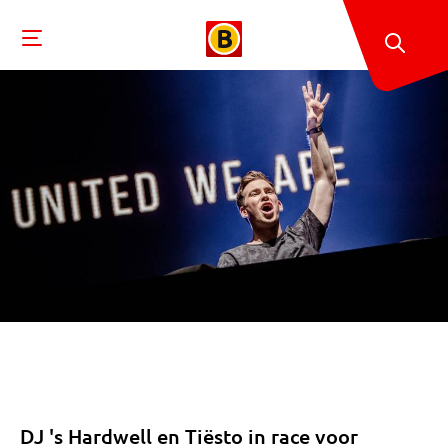
DJ 's Hardwell en Tiësto in race voor