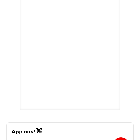
App ons!
👋