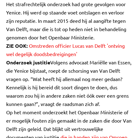
Het strafrechtelijk onderzoek had grote gevolgen voor
Yenice. Hij werd op staande voet ontslagen en verloor
zijn reputatie. In maart 2015 deed hij al aangifte tegen
Van Delft, maar die is tot op heden niet in behandeling
genomen door het Openbaar Ministerie.
ZIE OOK:
Omstreden officier Lucas van Delft 'ontving
wel degelijk doodsbedreigingen'
Onderzoek justitie
Volgens advocaat Mariëlle van Essen,
die Yenice bijstaat, roept de schorsing van Van Delft
vragen op. “Wat heeft hij allemaal nog meer gedaan?
Kennelijk is hij bereid dit soort dingen te doen, dus
waarom zou hij in andere zaken niet óók over een grens
kunnen gaan?”, vraagt de raadsman zich af.
Op het moment onderzoekt het Openbaar Ministerie of
er mogelijk fouten zijn gemaakt in de zaken die door Van
Delft zijn geleid. Dat blijkt uit vertrouwelijke
documenten van justitie
die in handen zijn van Omroep