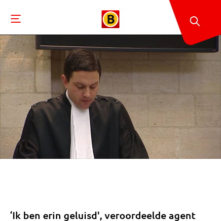
‘Ik ben erin geluisd', veroordeelde agent